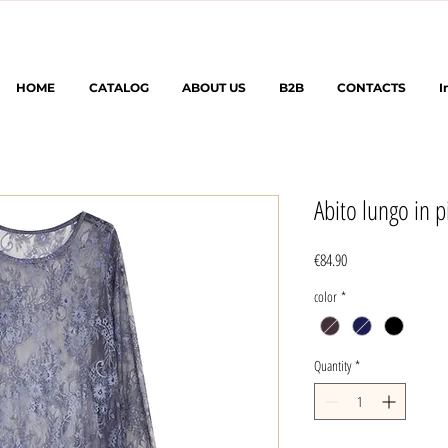
HOME
CATALOG
ABOUT US
B2B
CONTACTS
I
Abito lungo in p
Price
€84.90
color
*
Quantity
*