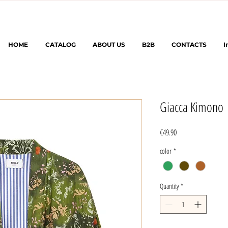
HOME
CATALOG
ABOUT US
B2B
CONTACTS
I
Giacca Kimono
Price
€49.90
color
*
Quantity
*