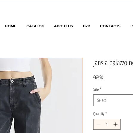
HOME
CATALOG
ABOUT US
B2B
CONTACTS
I
Jans a palazzo n
Price
€69.90
Size
*
Select
Quantity
*