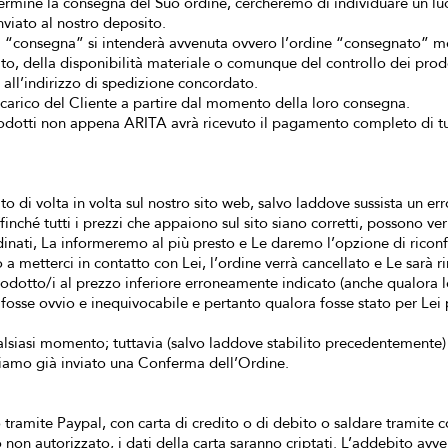
termine la consegna del Suo ordine, cercheremo di individuare un lu
inviato al nostro deposito.
, la “consegna” si intenderà avvenuta ovvero l’ordine “consegnato” m
cato, della disponibilità materiale o comunque del controllo dei prod
e all’indirizzo di spedizione concordato.
 a carico del Cliente a partire dal momento della loro consegna.
prodotti non appena ARITA avrà ricevuto il pagamento completo di tutt
ato di volta in volta sul nostro sito web, salvo laddove sussista un
finché tutti i prezzi che appaiono sul sito siano corretti, possono veri
rdinati, La informeremo al più presto e Le daremo l’opzione di ricon
 a metterci in contatto con Lei, l’ordine verrà cancellato e Le sarà 
rodotto/i al prezzo inferiore erroneamente indicato (anche qualora 
 fosse ovvio e inequivocabile e pertanto qualora fosse stato per Lei
ualsiasi momento; tuttavia (salvo laddove stabilito precedentemente)
bbiamo già inviato una Conferma dell’Ordine.
o tramite Paypal, con carta di credito o di debito o saldare tramite
so non autorizzato, i dati della carta saranno criptati. L’addebito a