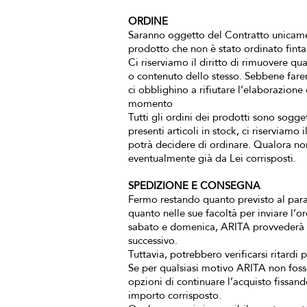
ORDINE
Saranno oggetto del Contratto unicamen
prodotto che non è stato ordinato fint
Ci riserviamo il diritto di rimuovere q
o contenuto dello stesso. Sebbene faremo
ci obblighino a rifiutare l’elaborazione 
momento
Tutti gli ordini dei prodotti sono sogget
presenti articoli in stock, ci riserviamo 
potrà decidere di ordinare. Qualora non 
eventualmente già da Lei corrisposti.
SPEDIZIONE E CONSEGNA
Fermo restando quanto previsto al parag
quanto nelle sue facoltà per inviare l’or
sabato e domenica, ARITA provvederà a pr
successivo.
Tuttavia, potrebbero verificarsi ritardi
Se per qualsiasi motivo ARITA non fosse 
opzioni di continuare l’acquisto fissan
importo corrisposto.