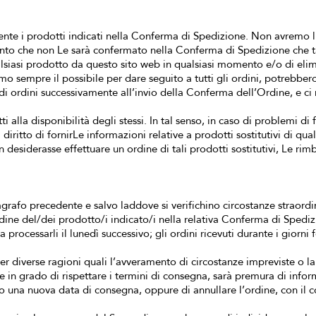
te i prodotti indicati nella Conferma di Spedizione. Non avremo l'
anto che non Le sarà confermato nella Conferma di Spedizione che t
ualsiasi prodotto da questo sito web in qualsiasi momento e/o di eli
 sempre il possibile per dare seguito a tutti gli ordini, potrebbero 
di ordini successivamente all’invio della Conferma dell’Ordine, e ci ri
ti alla disponibilità degli stessi. In tal senso, in caso di problemi di
il diritto di fornirLe informazioni relative a prodotti sostitutivi di qua
desiderasse effettuare un ordine di tali prodotti sostitutivi, Le rim
rafo precedente e salvo laddove si verifichino circostanze straordi
dine del/dei prodotto/i indicato/i nella relativa Conferma di Spedizio
ocessarli il lunedì successivo; gli ordini ricevuti durante i giorni f
 per diverse ragioni quali l’avveramento di circostanze impreviste o 
in grado di rispettare i termini di consegna, sarà premura di informa
do una nuova data di consegna, oppure di annullare l’ordine, con il 