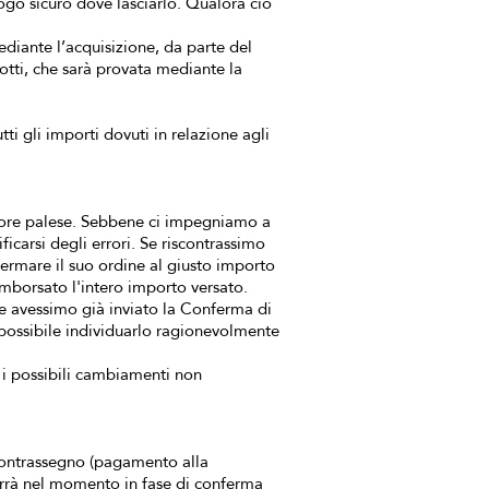
ogo sicuro dove lasciarlo. Qualora ciò
ediante l’acquisizione, da parte del
otti, che sarà provata mediante la
i gli importi dovuti in relazione agli
 errore palese. Sebbene ci impegniamo a
ficarsi degli errori. Se riscontrassimo
fermare il suo ordine al giusto importo
rimborsato l'intero importo versato.
le avessimo già inviato la Conferma di
 possibile individuarlo ragionevolmente
 i possibili cambiamenti non
 contrassegno (pagamento alla
vverrà nel momento in fase di conferma