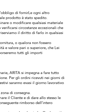
obbligo di fornirLe ogni altro
ale prodotto è stato spedito.
minare o modificare qualsiasi materiale
verificarsi circostanze eccezionali che
serviamo il diritto di farlo in qualsiasi
 fornitura, o qualora non fossero
lità e valore pari o superiore, che Lei
borseremo tutti gli importi
narie, ARITA si impegna a fare tutto
ne. Per gli ordini ricevuti nei giorni di
estivi saranno evasi il giorno lavorativo
la zona di consegna.
re il Cliente e di dare allo stesso le
conseguente rimborso dell’intero