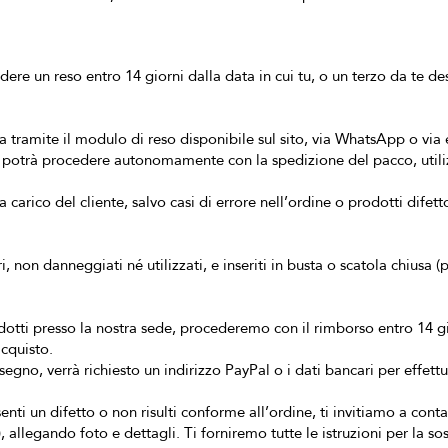
ere un reso entro 14 giorni dalla data in cui tu, o un terzo da te des
ta tramite il modulo di reso disponibile sul sito, via WhatsApp o via 
nte potrà procedere autonomamente con la spedizione del pacco, utiliz
 carico del cliente, salvo casi di errore nell’ordine o prodotti difett
ri, non danneggiati né utilizzati, e inseriti in busta o scatola chiusa
dotti presso la nostra sede, procederemo con il rimborso entro 14 gio
cquisto.
gno, verrà richiesto un indirizzo PayPal o i dati bancari per effettu
senti un difetto o non risulti conforme all’ordine, ti invitiamo a cont
 allegando foto e dettagli. Ti forniremo tutte le istruzioni per la so