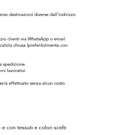
rso destinazioni diverse dall’indirizzo
vizio clienti via WhatsApp o email.
 scatola chiusa (preferibilmente con
va spedizione.
ni lavorativi.
verrà effettuato senza alcun costo
 con tessuti e colori scelti