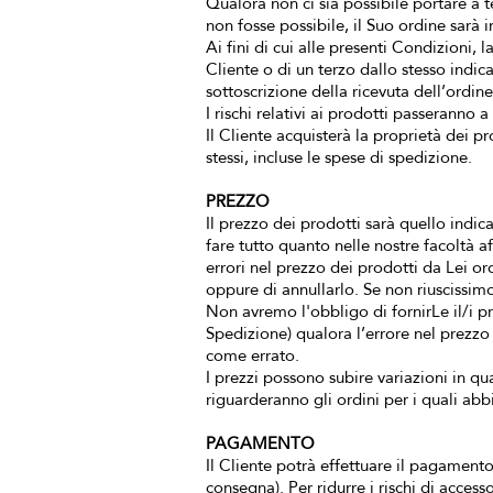
Qualora non ci sia possibile portare a 
non fosse possibile, il Suo ordine sarà 
Ai fini di cui alle presenti Condizioni
Cliente o di un terzo dallo stesso indi
sottoscrizione della ricevuta dell’ordin
I rischi relativi ai prodotti passeranno
Il Cliente acquisterà la proprietà dei 
stessi, incluse le spese di spedizione.
PREZZO
Il prezzo dei prodotti sarà quello indic
fare tutto quanto nelle nostre facoltà af
errori nel prezzo dei prodotti da Lei o
oppure di annullarlo. Se non riuscissimo
Non avremo l'obbligo di fornirLe il/i p
Spedizione) qualora l’errore nel prezzo
come errato.
I prezzi possono subire variazioni in q
riguarderanno gli ordini per i quali a
PAGAMENTO
Il Cliente potrà effettuare il pagament
consegna). Per ridurre i rischi di acces