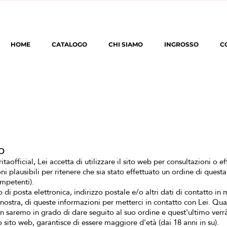
HOME
CATALOGO
CHI SIAMO
INGROSSO
C
O
taofficial, Lei accetta di utilizzare il sito web per consultazioni o ef
ni plausibili per ritenere che sia stato effettuato un ordine di quest
ompetenti).
zo di posta elettronica, indirizzo postale e/o altri dati di contatto in
ostra, di queste informazioni per metterci in contatto con Lei. Qual
 saremo in grado di dare seguito al suo ordine e quest'ultimo verrà
 sito web, garantisce di essere maggiore d'età (dai 18 anni in su).