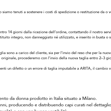
 siamo tenuti a sostenere i costi di spedizione o restituzione da o ve
entro 14 giorni dalla ricezione dell’ordine, contattando il nostro ser
stituito integro, non danneggiato né utilizzato, e inserito in busta o
lia sono a carico del cliente, sia per l’invio del reso che per la nuo
lo originale, procederemo con l’invio della nuova taglia entro 2–3 gior
senti un difetto o un errore di taglia imputabile a ARITA, il cambio 
to da donna prodotto in Italia situato a Milano.
ni, producendo e distribuendo capi curati nel dettaglio e