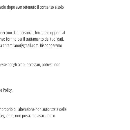
i solo dopo aver ottenuto il consenso e solo
 dei tuoi dati personali, limitare o opporti al
enso fornito per il trattamento dei tuoi dati,
i a
aritamilano@gmail.com
. Risponderemo
tesse per gli scopi necessari, potresti non
e Policy.
improprio o l'alterazione non autorizzata delle
conseguenza, non possiamo assicurare o