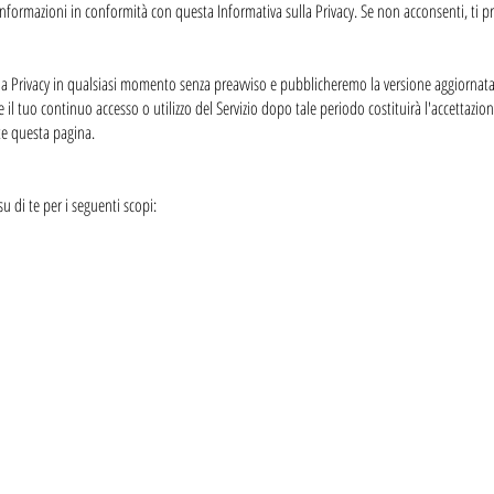
e informazioni in conformità con questa Informativa sulla Privacy. Se non acconsenti, ti p
Privacy in qualsiasi momento senza preavviso e pubblicheremo la versione aggiornata su
 il tuo continuo accesso o utilizzo del Servizio dopo tale periodo costituirà l'accettazion
te questa pagina.
u di te per i seguenti scopi: