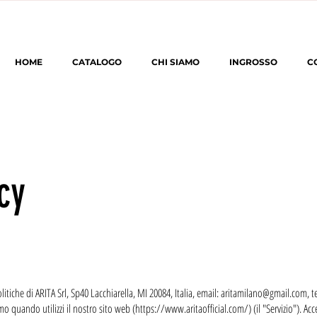
HOME
CATALOGO
CHI SIAMO
INGROSSO
C
cy
litiche di ARITA Srl, Sp40 Lacchiarella, MI 20084, Italia, email:
aritamilano@gmail.com
, 
o quando utilizzi il nostro sito web (
https://www.aritaofficial.com/)
(il "Servizio"). Ac