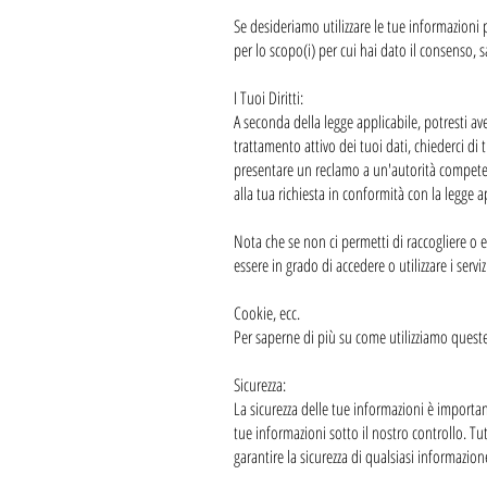
Se desideriamo utilizzare le tue informazioni
per lo scopo(i) per cui hai dato il consenso, s
I Tuoi Diritti:
A seconda della legge applicabile, potresti aver
trattamento attivo dei tuoi dati, chiederci di t
presentare un reclamo a un'autorità competente e
alla tua richiesta in conformità con la legge a
Nota che se non ci permetti di raccogliere o el
essere in grado di accedere o utilizzare i servi
Cookie, ecc.
Per saperne di più su come utilizziamo queste 
Sicurezza:
La sicurezza delle tue informazioni è importan
tue informazioni sotto il nostro controllo. Tu
garantire la sicurezza di qualsiasi informazione