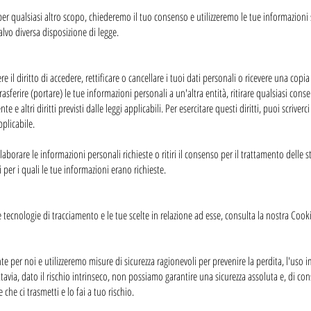
 per qualsiasi altro scopo, chiederemo il tuo consenso e utilizzeremo le tue informazion
alvo diversa disposizione di legge.
e il diritto di accedere, rettificare o cancellare i tuoi dati personali o ricevere una copia
rasferire (portare) le tue informazioni personali a un'altra entità, ritirare qualsiasi cons
 altri diritti previsti dalle leggi applicabili. Per esercitare questi diritti, puoi scriverc
pplicabile.
aborare le informazioni personali richieste o ritiri il consenso per il trattamento delle s
zi per i quali le tue informazioni erano richieste.
tecnologie di tracciamento e le tue scelte in relazione ad esse, consulta la nostra Cooki
te per noi e utilizzeremo misure di sicurezza ragionevoli per prevenire la perdita, l'uso 
ttavia, dato il rischio intrinseco, non possiamo garantire una sicurezza assoluta e, di 
 che ci trasmetti e lo fai a tuo rischio.