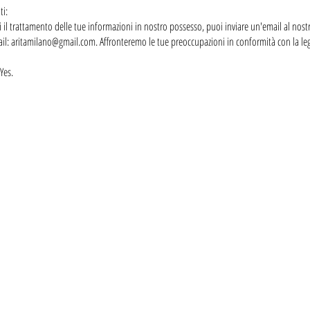
ti:
l trattamento delle tue informazioni in nostro possesso, puoi inviare un'email al nost
ail:
aritamilano@gmail.com
. Affronteremo le tue preoccupazioni in conformità con la leg
Yes.