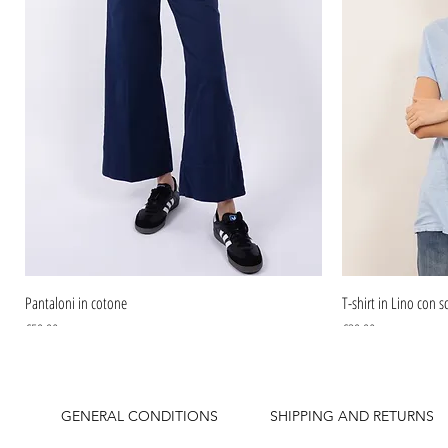
Pantaloni in cotone
T-shirt in Lino con sc
Price
Price
€59.90
€39.90
GENERAL CONDITIONS
SHIPPING AND RETURNS