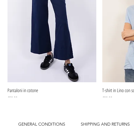
Pantaloni in cotone
T-shirt in Lino con sc
Price
Price
€59.90
€39.90
GENERAL CONDITIONS
SHIPPING AND RETURNS