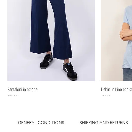
Pantaloni in cotone
T-shirt in Lino con sc
Price
Price
€59.90
€39.90
GENERAL CONDITIONS
SHIPPING AND RETURNS