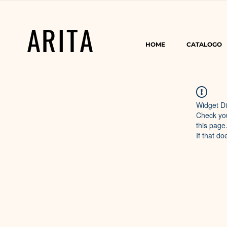
ARITA
HOME
CATALOGO
Widget Di
Check you
this page
If that do