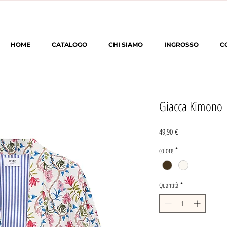
HOME
CATALOGO
CHI SIAMO
INGROSSO
C
Giacca Kimono
Prezzo
49,90 €
colore
*
Quantità
*