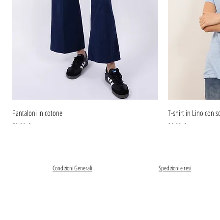
Pantaloni in cotone
T-shirt in Lino con sc
Prezzo
Prezzo
59,90 €
39,90 €
Condizioni Generali
Spedizioni e resi