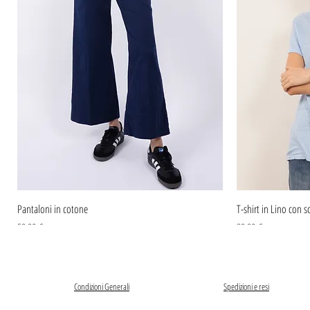
Pantaloni in cotone
T-shirt in Lino con sc
Prezzo
Prezzo
59,90 €
39,90 €
Condizioni Generali
Spedizioni e resi