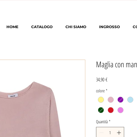
HOME
CATALOGO
CHI SIAMO
INGROSSO
C
Maglia con man
Prezzo
34,90 €
colore
*
Quantità
*