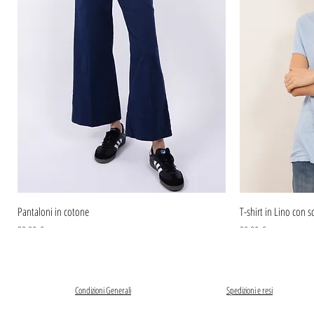
Pantaloni in cotone
T-shirt in Lino con sc
Prezzo
Prezzo
59,90 €
39,90 €
Condizioni Generali
Spedizioni e resi