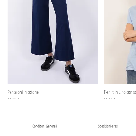
Pantaloni in cotone
T-shirt in Lino con sc
Prezzo
Prezzo
59,90 €
39,90 €
Condizioni Generali
Spedizioni e resi