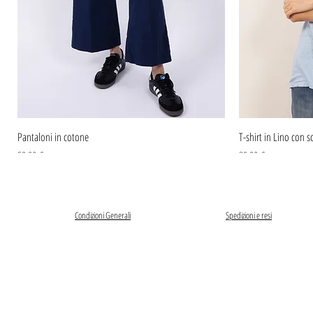
Pantaloni in cotone
T-shirt in Lino con sc
Prezzo
Prezzo
59,90 €
39,90 €
Condizioni Generali
Spedizioni e resi