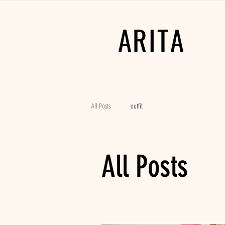
ARITA
All Posts
outfit
All Posts