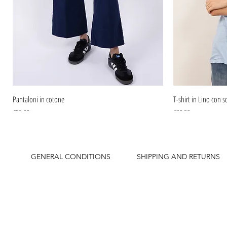
Pantaloni in cotone
T-shirt in Lino con sc
Price
Price
€59.90
€39.90
GENERAL CONDITIONS
SHIPPING AND RETURNS