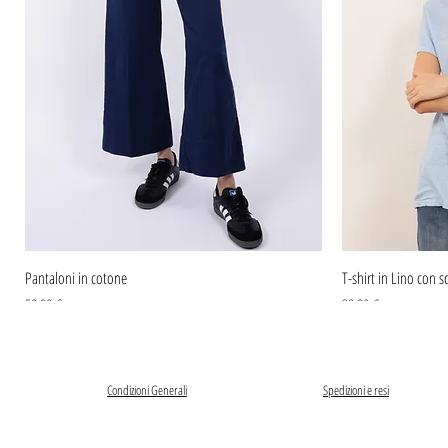
Pantaloni in cotone
T-shirt in Lino con sc
Prezzo
Prezzo
59,90 €
39,90 €
Condizioni Generali
Spedizioni e resi