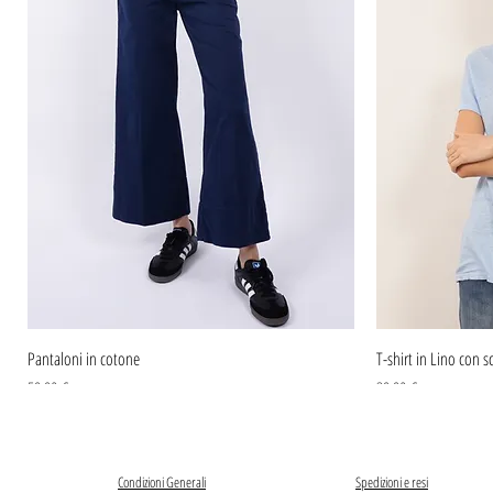
Pantaloni in cotone
T-shirt in Lino con sc
Prezzo
Prezzo
59,90 €
39,90 €
Condizioni Generali
Spedizioni e resi