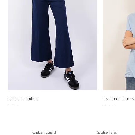
Pantaloni in cotone
T-shirt in Lino con sc
Prezzo
Prezzo
59,90 €
39,90 €
Condizioni Generali
Spedizioni e resi