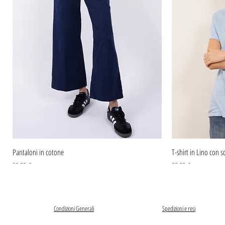
Pantaloni in cotone
T-shirt in Lino con sc
Prezzo
Prezzo
59,90 €
39,90 €
Condizioni Generali
Spedizioni e resi