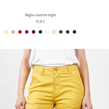
Vista rapida
Maglia a maniche larghe
Prezzo
49,90 €