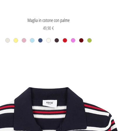
Vista rapida
Maglia in cotone con palme
Prezzo
49,90 €