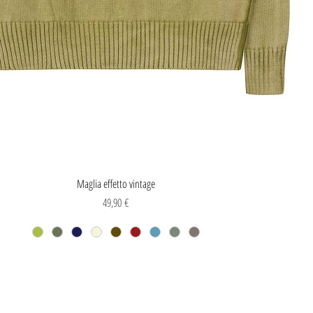
Vista rapida
Maglia effetto vintage
Prezzo
49,90 €