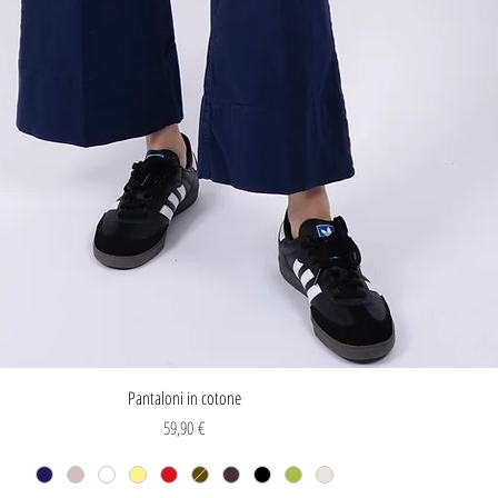
Vista rapida
Pantaloni in cotone
Prezzo
59,90 €