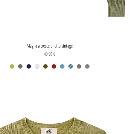
Vista rapida
Maglia a trecce effetto vintage
Prezzo
49,90 €