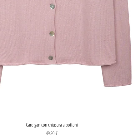
Vista rapida
Cardigan con chiusura a bottoni
Prezzo
49,90 €