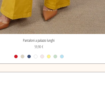
Vista rapida
Pantaloni a palazzo lunghi
Prezzo
59,90 €