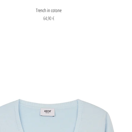
Vista rapida
Trench in cotone
Prezzo
64,90 €