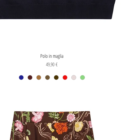
Vista rapida
Polo in maglia
Prezzo
49,90 €