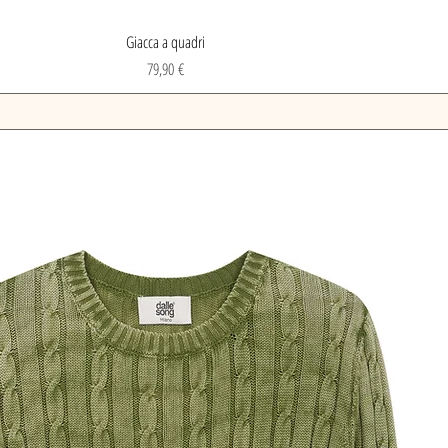
Vista rapida
Giacca a quadri
Prezzo
79,90 €