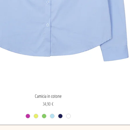
Vista rapida
Camicia in cotone
Prezzo
34,90 €