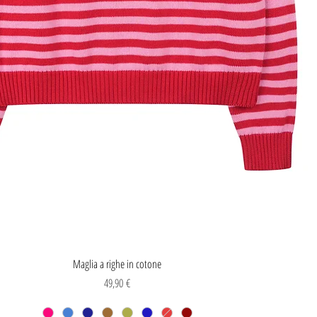
Vista rapida
Maglia a righe in cotone
Prezzo
49,90 €