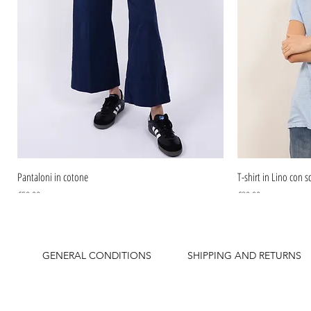
Pantaloni in cotone
T-shirt in Lino con sc
Price
Price
€59.90
€39.90
GENERAL CONDITIONS
SHIPPING AND RETURNS