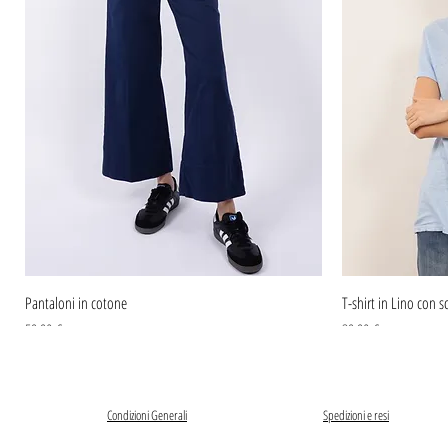
Pantaloni in cotone
T-shirt in Lino con sc
Prezzo
Prezzo
59,90 €
39,90 €
Condizioni Generali
Spedizioni e resi